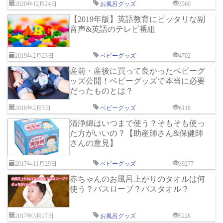
2020年12月24日
お風呂グッズ
3560
【2019年版】英語教育にピッタリな副
音声&英語のテレビ番組
2019年2月23日
ベビーグッズ
4702
産前・産後に買って良かったベビーグ
ッズ公開！ベビーグッズで本当に必要
だったものとは？
2018年2月5日
ベビーグッズ
6118
清浄綿はいつまで使う？そもそも使っ
た方がいいの？【助産師さん&保健師
さんの意見】
2017年11月29日
ベビーグッズ
39277
赤ちゃんのお風呂上がりのタオルは何
使う？バスローブ？バスタオル？
2017年3月27日
お風呂グッズ
5228