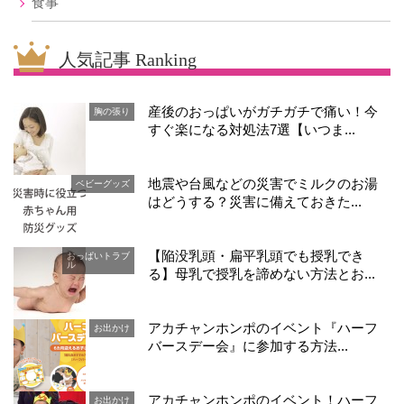
食事
人気記事 Ranking
産後のおっぱいがガチガチで痛い！今
胸の張り
すぐ楽になる対処法7選【いつま...
地震や台風などの災害でミルクのお湯
ベビーグッズ
はどうする？災害に備えておきた...
【陥没乳頭・扁平乳頭でも授乳でき
おっぱいトラブ
ル
る】母乳で授乳を諦めない方法とお...
アカチャンホンポのイベント『ハーフ
お出かけ
バースデー会』に参加する方法...
アカチャンホンポのイベント！ハーフ
お出かけ