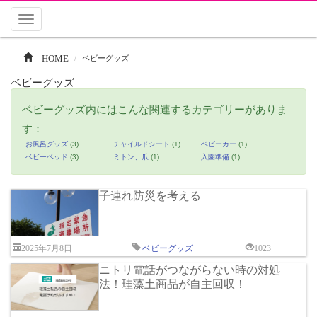
Toggle
navigation
HOME
ベビーグッズ
ベビーグッズ
ベビーグッズ内にはこんな関連するカテゴリーがありま
す：
お風呂グッズ
(3)
チャイルドシート
(1)
ベビーカー
(1)
ベビーベッド
(3)
ミトン、爪
(1)
入園準備
(1)
子連れ防災を考える
2025年7月8日
ベビーグッズ
1023
ニトリ電話がつながらない時の対処
法！珪藻土商品が自主回収！