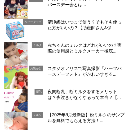
バースデー会とは...
清浄綿はいつまで使う？そもそも使っ
ベビーグッズ
た方がいいの？【助産師さん&保...
赤ちゃんのミルクはどれがいいの？実
ミルク
際の使用感とミルクメーカー徹底...
スタジオアリスで写真撮影『ハーフバ
お出かけ
ースデーフォト』がかわいすぎる...
夜間断乳、断ミルクをするメリット
断乳
は？夜泣きがなくなるって本当？【...
【2025年8月最新版】粉ミルクのサンプ
ミルク
ルを無料でもらえる方法！...