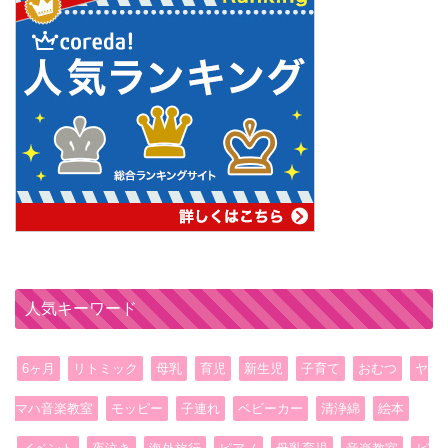
人気キーワード
6ヶ月
リトミック
母乳
育児
新生児
子育て
おむつ
ヤ
マハ音楽教室
モッピー
子連れ
ベビーカー
清浄綿
絵本