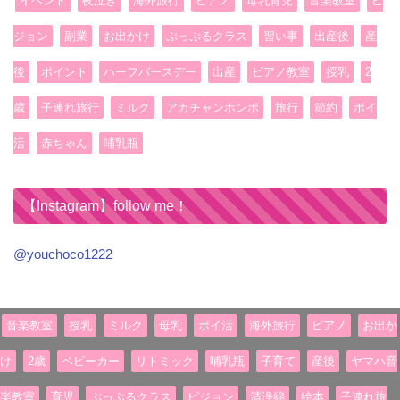
イベント
夜泣き
海外旅行
ピアノ
母乳育児
音楽教室
ピ
ジョン
副業
お出かけ
ぷっぷるクラス
習い事
出産後
産
後
ポイント
ハーフバースデー
出産
ピアノ教室
授乳
2
歳
子連れ旅行
ミルク
アカチャンホンポ
旅行
節約
ポイ
活
赤ちゃん
哺乳瓶
【Instagram】follow me！
@youchoco1222
音楽教室
授乳
ミルク
母乳
ポイ活
海外旅行
ピアノ
お出か
け
2歳
ベビーカー
リトミック
哺乳瓶
子育て
産後
ヤマハ音
楽教室
育児
ぷっぷるクラス
ピジョン
清浄綿
絵本
子連れ旅