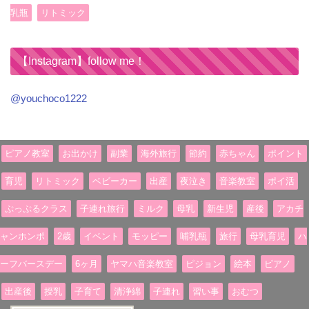
乳瓶
リトミック
【Instagram】follow me！
@youchoco1222
ピアノ教室
お出かけ
副業
海外旅行
節約
赤ちゃん
ポイント
育児
リトミック
ベビーカー
出産
夜泣き
音楽教室
ポイ活
ぷっぷるクラス
子連れ旅行
ミルク
母乳
新生児
産後
アカチ
ャンホンポ
2歳
イベント
モッピー
哺乳瓶
旅行
母乳育児
ハ
ーフバースデー
6ヶ月
ヤマハ音楽教室
ピジョン
絵本
ピアノ
出産後
授乳
子育て
清浄綿
子連れ
習い事
おむつ