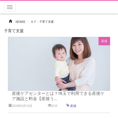
Toggle
navigation
HOME
タグ：子育て支援
子育て支援
産後
産後ケアセンターとは？埼玉で利用できる産後ケ
ア施設と料金【産後う...
2018年8月14日
8210
産後