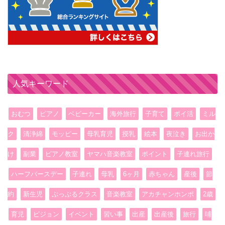
人気キーワード
おむつ
ピアノ
ベビーカー
海外旅行
子育て
ポイ活
ミル
ク
清浄綿
モッピー
母乳育児
授乳
絵本
夜泣き
お出か
け
副業
ピアノ教室
ヤマハ音楽教室
ポイント
子連れ旅行
ハーフバースデー
子連れ
母乳
6ヶ月
赤ちゃん
産後
節
約
新生児
ぷっぷるクラス
音楽教室
アカチャンホンポ
2歳
育児
ピジョン
イベント
習い事
出産
出産後
旅行
哺