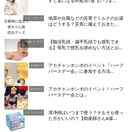
すぐ楽になる対処法7選【いつま...
地震や台風などの災害でミルクのお湯
ベビーグッズ
はどうする？災害に備えておきた...
【陥没乳頭・扁平乳頭でも授乳でき
おっぱいトラブ
ル
る】母乳で授乳を諦めない方法とお...
アカチャンホンポのイベント『ハーフ
お出かけ
バースデー会』に参加する方法...
アカチャンホンポのイベント！ハーフ
お出かけ
バースデー会とは...
清浄綿はいつまで使う？そもそも使っ
ベビーグッズ
た方がいいの？【助産師さん&保...