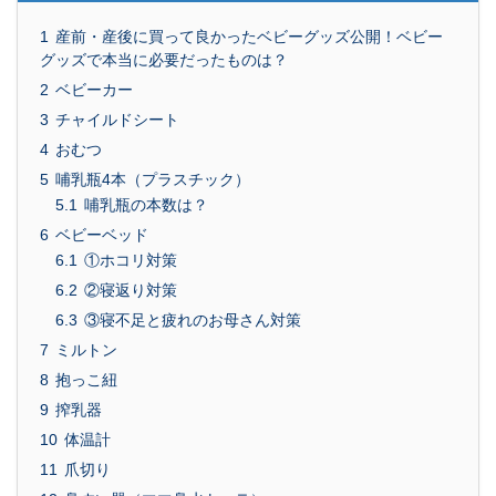
1
産前・産後に買って良かったベビーグッズ公開！ベビー
グッズで本当に必要だったものは？
2
ベビーカー
3
チャイルドシート
4
おむつ
5
哺乳瓶4本（プラスチック）
5.1
哺乳瓶の本数は？
6
ベビーベッド
6.1
①ホコリ対策
6.2
②寝返り対策
6.3
③寝不足と疲れのお母さん対策
7
ミルトン
8
抱っこ紐
9
搾乳器
10
体温計
11
爪切り