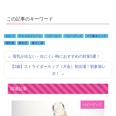
この記事のキーワード
おむつ
チャイルドシート
ベビーカー
ベビーグッズ
ママ鼻水トッテ
哺乳瓶
新生児
鼻すい器
←
母乳が出ない・出にくい時におすすめの対策5選！
【2歳】ストライダーカップ（大会）初出場！初参加レ
ポ！
→
関連記事
ベビーグッズ