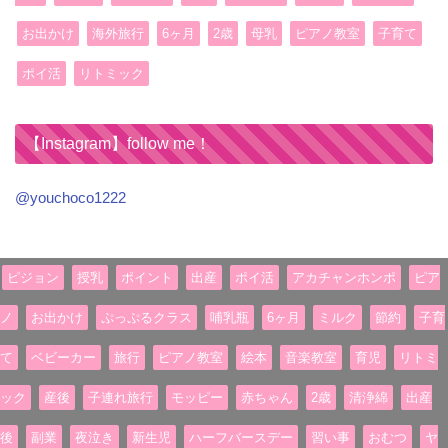
お出かけ
海外旅行
6ヶ月
2歳
母乳
ピアノ教室
子育て
ポイ活
リトミック
【Instagram】follow me！
@youchoco1222
ピジョン
授乳
ポイント
出産
ポイ活
アカチャンホンポ
ピア
ノ
お出かけ
ぷっぷるクラス
哺乳瓶
6ヶ月
ミルク
節約
子育
て
ベビーカー
旅行
ピアノ教室
絵本
音楽教室
育児
リトミ
ック
産後
子連れ旅行
モッピー
赤ちゃん
2歳
清浄綿
出産
後
副業
夜泣き
新生児
ハーフバースデー
習い事
おむつ
ヤ