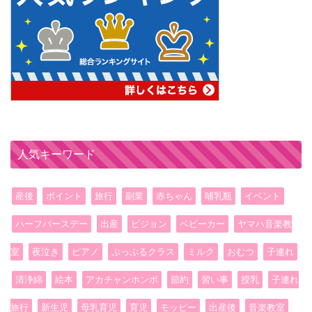
人気キーワード
産後
ポイント
旅行
副業
赤ちゃん
哺乳瓶
イベント
ハーフバースデー
出産
ピジョン
ベビーカー
ヤマハ音楽教
室
夜泣き
ピアノ
ぷっぷるクラス
ミルク
おむつ
子連れ
清浄綿
絵本
アカチャンホンポ
節約
習い事
授乳
子連れ
旅行
新生児
母乳育児
育児
モッピー
出産後
音楽教室