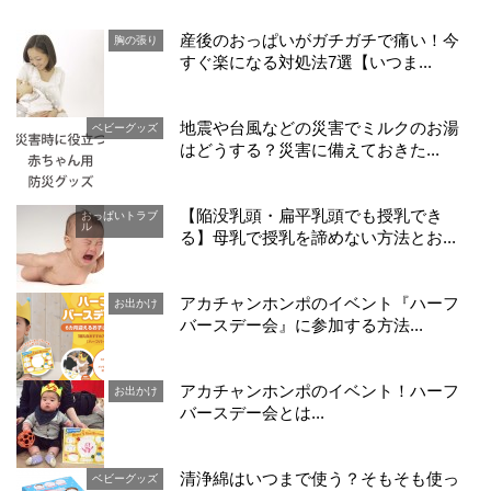
産後のおっぱいがガチガチで痛い！今
胸の張り
すぐ楽になる対処法7選【いつま...
地震や台風などの災害でミルクのお湯
ベビーグッズ
はどうする？災害に備えておきた...
【陥没乳頭・扁平乳頭でも授乳でき
おっぱいトラブ
ル
る】母乳で授乳を諦めない方法とお...
アカチャンホンポのイベント『ハーフ
お出かけ
バースデー会』に参加する方法...
アカチャンホンポのイベント！ハーフ
お出かけ
バースデー会とは...
清浄綿はいつまで使う？そもそも使っ
ベビーグッズ