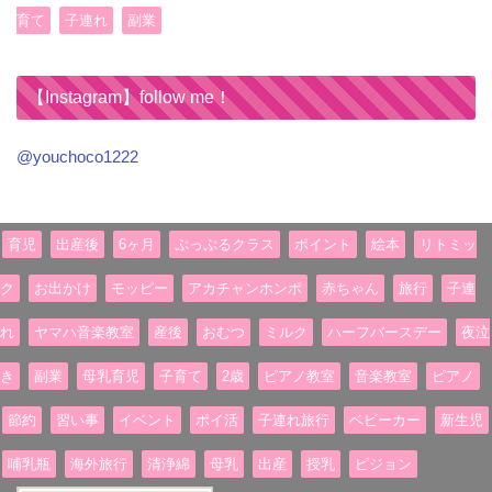
育て
子連れ
副業
【Instagram】follow me！
@youchoco1222
育児
出産後
6ヶ月
ぷっぷるクラス
ポイント
絵本
リトミッ
ク
お出かけ
モッピー
アカチャンホンポ
赤ちゃん
旅行
子連
れ
ヤマハ音楽教室
産後
おむつ
ミルク
ハーフバースデー
夜泣
き
副業
母乳育児
子育て
2歳
ピアノ教室
音楽教室
ピアノ
節約
習い事
イベント
ポイ活
子連れ旅行
ベビーカー
新生児
哺乳瓶
海外旅行
清浄綿
母乳
出産
授乳
ピジョン