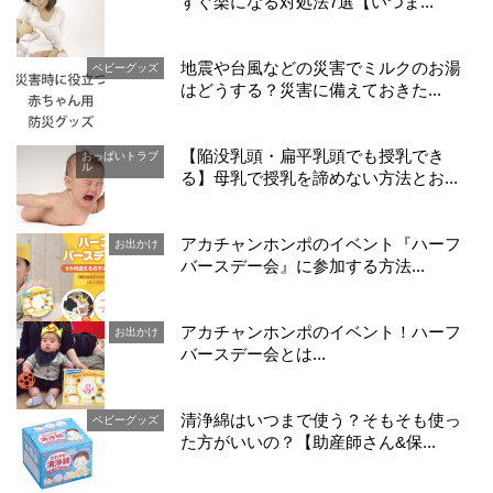
すぐ楽になる対処法7選【いつま...
地震や台風などの災害でミルクのお湯
ベビーグッズ
はどうする？災害に備えておきた...
【陥没乳頭・扁平乳頭でも授乳でき
おっぱいトラブ
ル
る】母乳で授乳を諦めない方法とお...
アカチャンホンポのイベント『ハーフ
お出かけ
バースデー会』に参加する方法...
アカチャンホンポのイベント！ハーフ
お出かけ
バースデー会とは...
清浄綿はいつまで使う？そもそも使っ
ベビーグッズ
た方がいいの？【助産師さん&保...