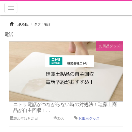
Toggle
navigation
HOME
タグ：電話
電話
お風呂グッズ
ニトリ電話がつながらない時の対処法！珪藻土商
品が自主回収！...
2020年12月24日
3560
お風呂グッズ