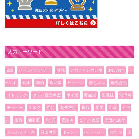
人気キーワード
2歳
ハーフバースデー
母乳
アカチャンホンポ
お出かけ
イ
ベント
絵本
節約
習い事
ピジョン
赤ちゃん
母乳育児
リトミック
ヤマハ音楽教室
ポイ活
新生児
出産後
清浄綿
モッピー
ミルク
授乳
海外旅行
旅行
育児
出産
ピア
ノ
産後
哺乳瓶
6ヶ月
夜泣き
ピアノ教室
子連れ旅行
ぷっぷるクラス
音楽教室
ポイント
ベビーカー
おむつ
子