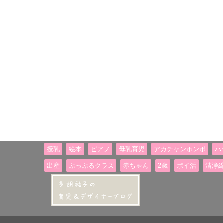
授乳
絵本
ピアノ
母乳育児
アカチャンホンポ
ハ
出産
ぷっぷるクラス
赤ちゃん
2歳
ポイ活
清浄