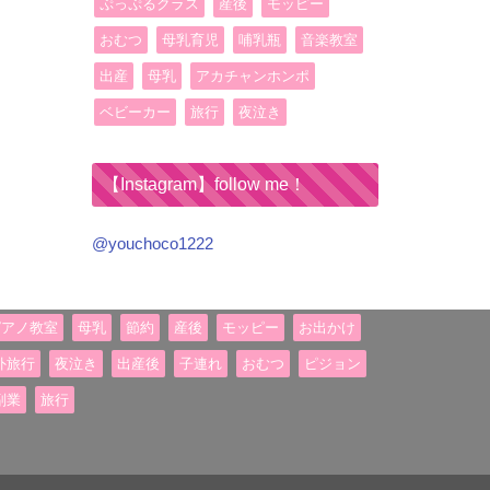
ぷっぷるクラス
産後
モッピー
おむつ
母乳育児
哺乳瓶
音楽教室
出産
母乳
アカチャンホンポ
ベビーカー
旅行
夜泣き
【Instagram】follow me！
@youchoco1222
ピアノ教室
母乳
節約
産後
モッピー
お出かけ
外旅行
夜泣き
出産後
子連れ
おむつ
ピジョン
副業
旅行