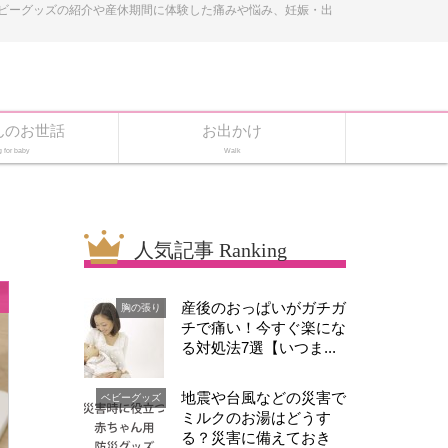
ベビーグッズの紹介や産休期間に体験した痛みや悩み、妊娠・出
んのお世話
お出かけ
g for baby
Walk
人気記事 Ranking
産後のおっぱいがガチガ
胸の張り
チで痛い！今すぐ楽にな
る対処法7選【いつま...
地震や台風などの災害で
ベビーグッズ
ミルクのお湯はどうす
る？災害に備えておき