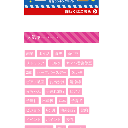
人気キーワード
副業
ポイ活
育児
新生児
リトミック
ミルク
ヤマハ音楽教室
2歳
ハーフバースデー
習い事
ピアノ教室
お出かけ
清浄綿
赤ちゃん
子連れ旅行
ピアノ
子連れ
出産後
絵本
子育て
ピジョン
6ヶ月
海外旅行
節約
イベント
ポイント
授乳