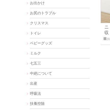
お出かけ
お尻のトラブル
クリスマス
ニ
収！
トイレ
2
ベビーグッズ
ミルク
七五三
中絶について
出産
呼吸法
扶養控除