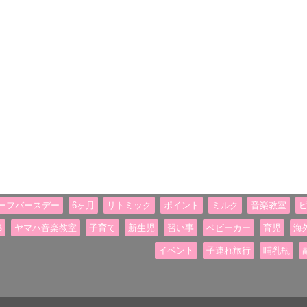
ーフバースデー
6ヶ月
リトミック
ポイント
ミルク
音楽教室
綿
ヤマハ音楽教室
子育て
新生児
習い事
ベビーカー
育児
海
イベント
子連れ旅行
哺乳瓶