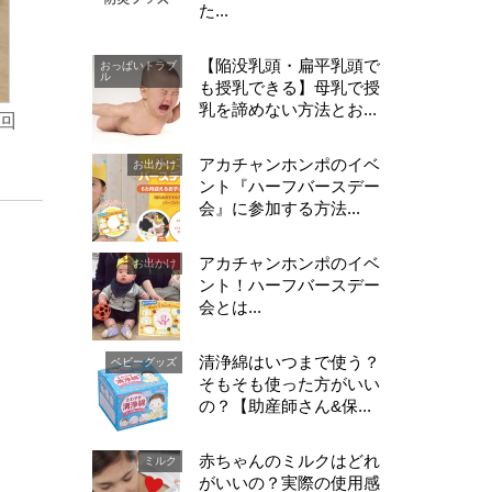
た...
【陥没乳頭・扁平乳頭で
おっぱいトラブ
ル
も授乳できる】母乳で授
乳を諦めない方法とお...
回
アカチャンホンポのイベ
お出かけ
ント『ハーフバースデー
会』に参加する方法...
アカチャンホンポのイベ
お出かけ
ント！ハーフバースデー
会とは...
清浄綿はいつまで使う？
ベビーグッズ
そもそも使った方がいい
の？【助産師さん&保...
赤ちゃんのミルクはどれ
ミルク
がいいの？実際の使用感