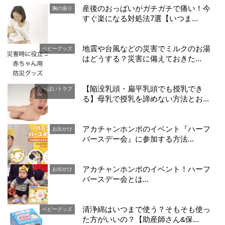
産後のおっぱいがガチガチで痛い！今
胸の張り
すぐ楽になる対処法7選【いつま...
地震や台風などの災害でミルクのお湯
ベビーグッズ
はどうする？災害に備えておきた...
【陥没乳頭・扁平乳頭でも授乳でき
おっぱいトラブ
ル
る】母乳で授乳を諦めない方法とお...
アカチャンホンポのイベント『ハーフ
お出かけ
バースデー会』に参加する方法...
アカチャンホンポのイベント！ハーフ
お出かけ
バースデー会とは...
清浄綿はいつまで使う？そもそも使っ
ベビーグッズ
た方がいいの？【助産師さん&保...