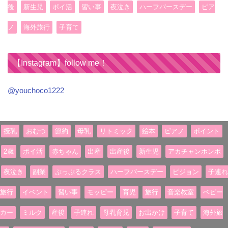
後
新生児
ポイ活
習い事
夜泣き
ハーフバースデー
ピア
ノ
海外旅行
子育て
【Instagram】follow me！
@youchoco1222
授乳
おむつ
節約
母乳
リトミック
絵本
ピアノ
ポイント
2歳
ポイ活
赤ちゃん
出産
出産後
新生児
アカチャンホンポ
夜泣き
副業
ぷっぷるクラス
ハーフバースデー
ピジョン
子連れ
旅行
イベント
習い事
モッピー
育児
旅行
音楽教室
ベビー
カー
ミルク
産後
子連れ
母乳育児
お出かけ
子育て
海外旅