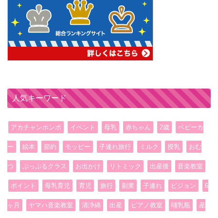
人気キーワード
アカチャンホンポ
イベント
母乳
赤ちゃん
2歳
ベビーカ
ー
絵本
節約
モッピー
子連れ旅行
ミルク
授乳
おむ
つ
ぷっぷるクラス
お出かけ
リトミック
出産後
音楽教室
ポイント
母乳育児
育児
旅行
副業
子連れ
ピジョン
6
ヶ月
ヤマハ音楽教室
清浄綿
出産
ピアノ教室
哺乳瓶
産