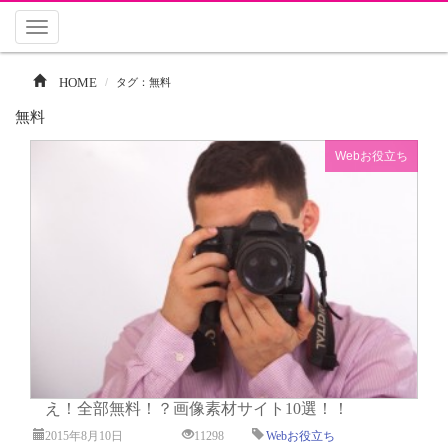
Toggle
navigation
HOME
タグ：無料
無料
Webお役立ち
え！全部無料！？画像素材サイト10選！！
2015年8月10日
11298
Webお役立ち