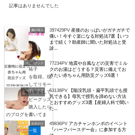
記事はありませんでした
397429PV
産後のおっぱいがガチガチで
胸の張り
この記事の著者
痛い！今すぐ楽になる対処法7選【いつ
まで続く？助産師に聞いた対処法と受
診...
77234PV
地震や台風などの災害でミル
ベビーグッズ
多胡祐子
クのお湯はどうする？災害に備えてお
きたい赤ちゃん用防災グッズ6選！
産休・育休を取得。現
在職場復帰してリモー
53138PV
【陥没乳頭・扁平乳頭でも授
おっぱいトラブ
トワークで仕事をして
ル
乳できる】母乳で授乳を諦めない方法
います。ベビーグッズ
とおすすめグッズ3選【産婦人科で聞い
を調べたり購入したり
た...
のブログを書いてま
す。
49836PV
アカチャンホンポのイベント
お出かけ
『ハーフバースデー会』に参加する方
記事一覧