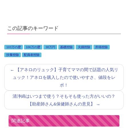
この記事のキーワード
103万の壁
106万の壁
38万円
基礎控除
夫婦控除
所得控除
扶養控除
配偶者控除
←
【アネロのリュック】子育てママの間で話題の人気リ
ュック！アネロを購入したので使いやすさ、値段をレ
ポ！
清浄綿はいつまで使う？そもそも使った方がいいの？
【助産師さん&保健師さんの意見】
→
関連記事