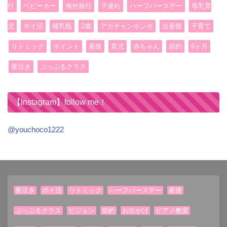
行
ベビーカー
海外旅行
子連れ
ハーフバースデー
母乳育
児
ポイ活
哺乳瓶
2歳
アカチャンホンポ
出産後
子育て
リトミック
ポイント
産後
育児
赤ちゃん
節約
6ヶ月
夜泣き
ぷっぷるクラス
【Instagram】follow me！
@youchoco1222
夜泣き
ポイ活
リトミック
ハーフバースデー
産後
ぷっぷるクラス
ピジョン
節約
お出かけ
ピアノ教室