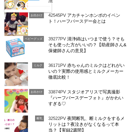
法
42545PV
アカチャンホンポのイベン
お出かけ
ト！ハーフバースデー会とは
39277PV
清浄綿はいつまで使う？そも
ベビーグッズ
そも使った方がいいの？【助産師さん&
保健師さんの意見】
36171PV
赤ちゃんのミルクはどれがい
ミルク
いの？実際の使用感とミルクメーカー
徹底比較！
33874PV
スタジオアリスで写真撮影
お出かけ
『ハーフバースデーフォト』がかわい
すぎる♡
32522PV
夜間断乳、断ミルクをするメ
断乳
リットは？夜泣きがなくなるって本
当？【実録2週間】