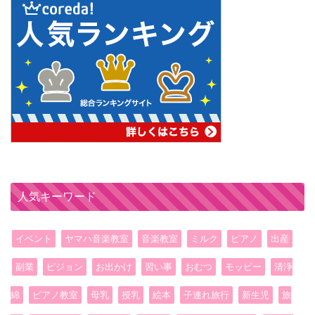
人気キーワード
イベント
ヤマハ音楽教室
音楽教室
ミルク
ピアノ
出産
副業
ピジョン
お出かけ
習い事
おむつ
モッピー
清浄
綿
ピアノ教室
母乳
授乳
絵本
子連れ旅行
新生児
旅