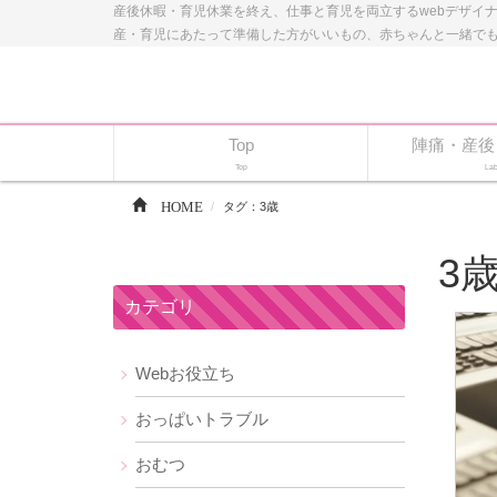
産後休暇・育児休業を終え、仕事と育児を両立するwebデザイ
産・育児にあたって準備した方がいいもの、赤ちゃんと一緒で
Top
陣痛・産後
Top
Lab
HOME
タグ：3歳
3
カテゴリ
Webお役立ち
おっぱいトラブル
おむつ