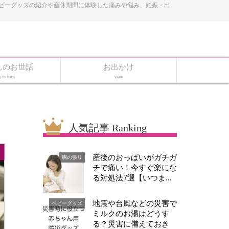
ベビーグッズの紹介や産休期間に体験した痛みや悩み、妊娠・出
んのお世話
お出かけ
g for baby
Walk
人気記事 Ranking
産後のおっぱいがガチガ
胸の張り
チで痛い！今すぐ楽にな
る対処法7選【いつま...
地震や台風などの災害で
ベビーグッズ
ミルクのお湯はどうす
る？災害に備えておき