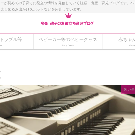
ナーが初めての子育てに役立つ情報を発信していく妊娠・出産・育児ブログです。
も楽しめるお出かけスポットなどを紹介しています。
トラブル等
ベビーカー等のベビーグッズ
赤ちゃ
or
Baby Goods
Carin
歳
習い事