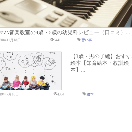
マハ音楽教室の4歳・5歳の幼児科レビュー（口コミ）...
020年11月18日
3441
習い事
【3歳・男の子編】おすす
絵本【知育絵本・教訓絵
本】...
019年7月18日
4354
絵本