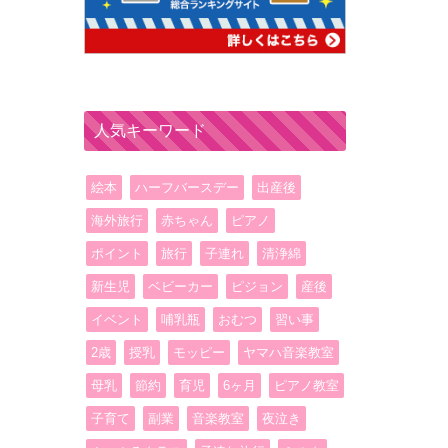
人気キーワード
絵本
ハーフバースデー
出産後
海外旅行
赤ちゃん
ピアノ
ポイント
旅行
子連れ
清浄綿
新生児
ベビーカー
ピジョン
産後
イベント
哺乳瓶
おむつ
習い事
2歳
授乳
モッピー
ヤマハ音楽教室
母乳
節約
育児
6ヶ月
ピアノ教室
子育て
副業
音楽教室
夜泣き