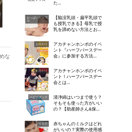
た...
【陥没乳頭・扁平乳頭で
おっぱいトラブ
ル
も授乳できる】母乳で授
乳を諦めない方法とお...
アカチャンホンポのイベ
お出かけ
ント『ハーフバースデー
会』に参加する方法...
めな
アカチャンホンポのイベ
お出かけ
ント！ハーフバースデー
会とは...
清浄綿はいつまで使う？
ベビーグッズ
そもそも使った方がいい
の？【助産師さん&保...
赤ちゃんのミルクはどれ
ミルク
がいいの？実際の使用感