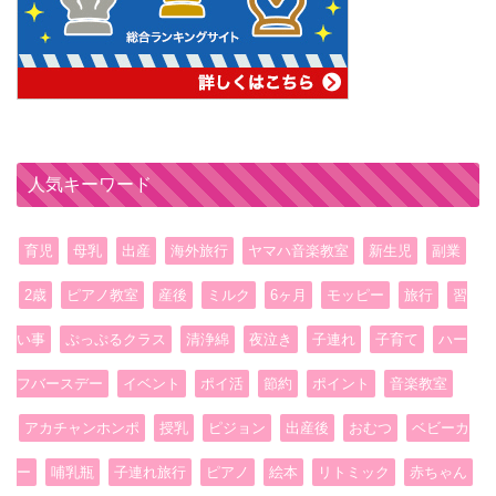
人気キーワード
育児
母乳
出産
海外旅行
ヤマハ音楽教室
新生児
副業
2歳
ピアノ教室
産後
ミルク
6ヶ月
モッピー
旅行
習
い事
ぷっぷるクラス
清浄綿
夜泣き
子連れ
子育て
ハー
フバースデー
イベント
ポイ活
節約
ポイント
音楽教室
アカチャンホンポ
授乳
ピジョン
出産後
おむつ
ベビーカ
ー
哺乳瓶
子連れ旅行
ピアノ
絵本
リトミック
赤ちゃん