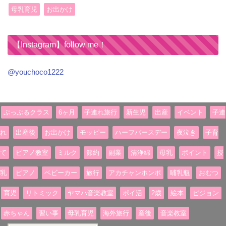
母乳育児
お出かけ
【Instagram】follow me！
@youchoco1222
ぷっぷるクラス
6ヶ月
子連れ旅行
新生児
出産
イベント
子連
れ
出産後
お出かけ
モッピー
ハーフバースデー
夜泣き
子育
て
ピアノ教室
ミルク
節約
副業
清浄綿
母乳
ポイント
授
乳
ピアノ
ベビーカー
旅行
アカチャンホンポ
哺乳瓶
おむつ
育児
リトミック
ヤマハ音楽教室
ポイ活
2歳
絵本
ピジョン
赤ちゃん
習い事
母乳育児
海外旅行
産後
音楽教室