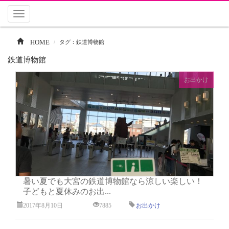
Toggle
navigation
HOME
タグ：鉄道博物館
鉄道博物館
お出かけ
暑い夏でも大宮の鉄道博物館なら涼しい楽しい！
子どもと夏休みのお出...
2017年8月10日
7885
お出かけ