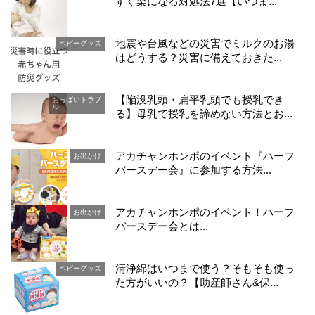
すぐ楽になる対処法7選【いつま...
地震や台風などの災害でミルクのお湯
ベビーグッズ
はどうする？災害に備えておきた...
【陥没乳頭・扁平乳頭でも授乳でき
おっぱいトラブ
ル
る】母乳で授乳を諦めない方法とお...
アカチャンホンポのイベント『ハーフ
お出かけ
バースデー会』に参加する方法...
アカチャンホンポのイベント！ハーフ
お出かけ
バースデー会とは...
清浄綿はいつまで使う？そもそも使っ
ベビーグッズ
た方がいいの？【助産師さん&保...