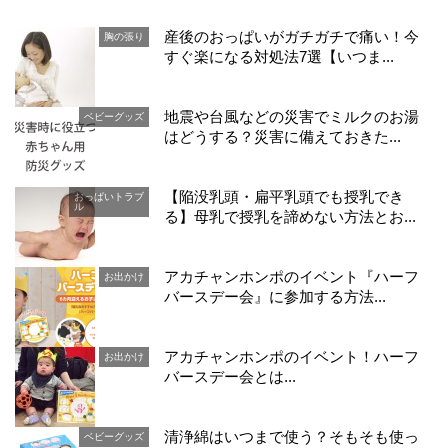
産後のおっぱいがガチガチで痛い！今
胸の張り
すぐ楽になる対処法7選【いつま...
地震や台風などの災害でミルクのお湯
ベビーグッズ
はどうする？災害に備えておきた...
【陥没乳頭・扁平乳頭でも授乳でき
おっぱいトラブ
ル
る】母乳で授乳を諦めない方法とお...
アカチャンホンポのイベント『ハーフ
お出かけ
バースデー会』に参加する方法...
アカチャンホンポのイベント！ハーフ
お出かけ
バースデー会とは...
清浄綿はいつまで使う？そもそも使っ
ベビーグッズ