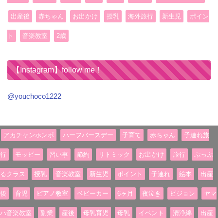
出産後
赤ちゃん
お出かけ
授乳
海外旅行
新生児
ポイン
ト
音楽教室
2歳
【Instagram】follow me！
@youchoco1222
アカチャンホンポ
ハーフバースデー
子育て
赤ちゃん
子連れ旅
行
モッピー
習い事
節約
リトミック
お出かけ
旅行
ぷっぷ
るクラス
授乳
音楽教室
新生児
ポイント
子連れ
絵本
出産
後
育児
ピアノ教室
ベビーカー
6ヶ月
夜泣き
ピジョン
ヤマ
ハ音楽教室
副業
産後
母乳育児
母乳
イベント
清浄綿
出産