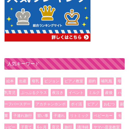
人気キーワード
絵本
出産
母乳
ピジョン
ピアノ教室
節約
哺乳瓶
母
乳育児
ぷっぷるクラス
夜泣き
イベント
ミルク
産後
ハ
ーフバースデー
アカチャンホンポ
ポイ活
ピアノ
おむつ
副
業
子連れ旅行
習い事
子連れ
リトミック
ベビーカー
モ
ッピー
子育て
6ヶ月
育児
旅行
清浄綿
ヤマハ音楽教室