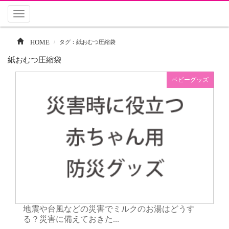
Toggle
navigation
HOME
タグ：紙おむつ圧縮袋
紙おむつ圧縮袋
ベビーグッズ
地震や台風などの災害でミルクのお湯はどうす
る？災害に備えておきた...