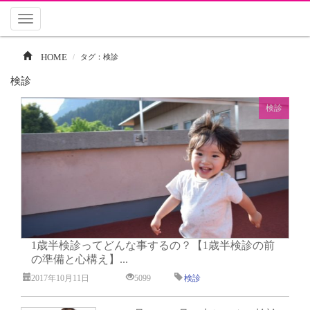
Toggle
navigation
HOME
タグ：検診
検診
検診
1歳半検診ってどんな事するの？【1歳半検診の前
の準備と心構え】...
2017年10月11日
5099
検診