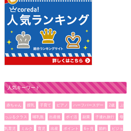
人気キーワード
赤ちゃん
授乳
子育て
ピアノ
ハーフバースデー
2歳
ぷ
っぷるクラス
哺乳瓶
出産後
ポイ活
副業
子連れ旅行
母
乳育児
ミルク
育児
出産
ポイント
6ヶ月
節約
ピジョ