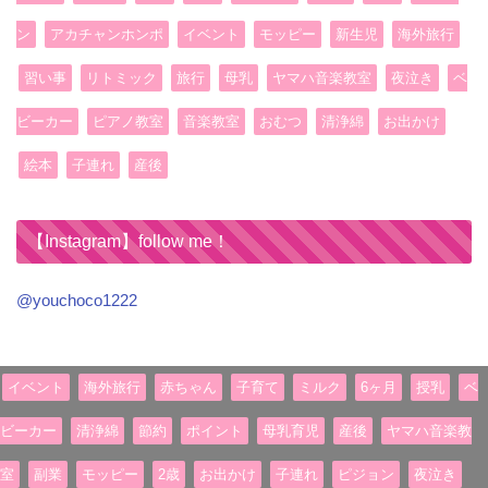
ン
アカチャンホンポ
イベント
モッピー
新生児
海外旅行
習い事
リトミック
旅行
母乳
ヤマハ音楽教室
夜泣き
ベ
ビーカー
ピアノ教室
音楽教室
おむつ
清浄綿
お出かけ
絵本
子連れ
産後
【Instagram】follow me！
@youchoco1222
イベント
海外旅行
赤ちゃん
子育て
ミルク
6ヶ月
授乳
ベ
ビーカー
清浄綿
節約
ポイント
母乳育児
産後
ヤマハ音楽教
室
副業
モッピー
2歳
お出かけ
子連れ
ピジョン
夜泣き