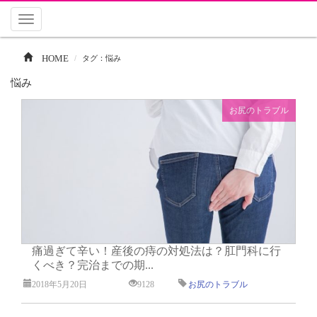
Toggle
navigation
HOME
タグ：悩み
悩み
お尻のトラブル
痛過ぎて辛い！産後の痔の対処法は？肛門科に行
くべき？完治までの期...
2018年5月20日
9128
お尻のトラブル