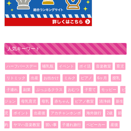
人気キーワード
ハーフバースデー
哺乳瓶
イベント
ポイ活
音楽教室
育児
リトミック
出産
お出かけ
ミルク
ピアノ
6ヶ月
授乳
子連れ
副業
ぷっぷるクラス
おむつ
子育て
モッピー
ピ
ジョン
母乳育児
母乳
赤ちゃん
ピアノ教室
清浄綿
新生
児
ポイント
出産後
アカチャンホンポ
海外旅行
2歳
節
約
ヤマハ音楽教室
習い事
子連れ旅行
ベビーカー
産後