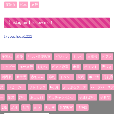
夜泣き
絵本
旅行
【Instagram】follow me！
@youchoco1222
子連れ
産後
ヤマハ音楽教室
ピジョン
ミルク
出産後
ピアノ
モッピー
海外旅行
おむつ
ピアノ教室
出産
ポイント
夜泣き
哺乳瓶
新生児
赤ちゃん
節約
イベント
授乳
ポイ活
母乳育
児
ベビーカー
リトミック
6ヶ月
ぷっぷるクラス
ハーフバースデ
ー
副業
旅行
お出かけ
アカチャンホンポ
子連れ旅行
子育て
2歳
絵本
母乳
育児
習い事
音楽教室
清浄綿