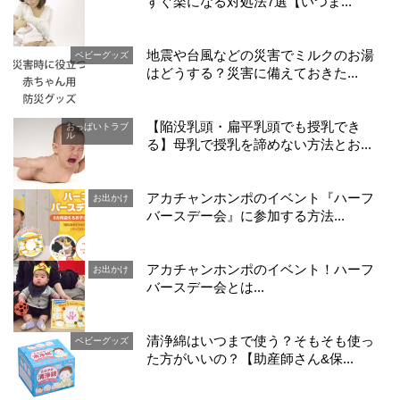
すぐ楽になる対処法7選【いつま...
地震や台風などの災害でミルクのお湯
ベビーグッズ
はどうする？災害に備えておきた...
【陥没乳頭・扁平乳頭でも授乳でき
おっぱいトラブ
ル
る】母乳で授乳を諦めない方法とお...
アカチャンホンポのイベント『ハーフ
お出かけ
バースデー会』に参加する方法...
アカチャンホンポのイベント！ハーフ
お出かけ
バースデー会とは...
清浄綿はいつまで使う？そもそも使っ
ベビーグッズ
た方がいいの？【助産師さん&保...