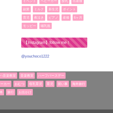
イベント
ベビーカー
授乳
出産後
副業
ミルク
新生児
ポイント
育児
夜泣き
ピアノ
産後
6ヶ月
モッピー
哺乳瓶
【Instagram】follow me！
@youchoco1222
ハ音楽教室
音楽教室
ハーフバースデー
ビーカー
おむつ
母乳育児
育児
習い事
海外旅行
本
旅行
お出かけ