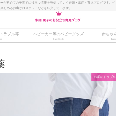
ナーが初めての子育てに役立つ情報を発信していく妊娠・出産・育児ブログです。
も楽しめるお出かけスポットなどを紹介しています。
トラブル等
ベビーカー等のベビーグッズ
赤ちゃ
or
Baby Goods
Carin
薬
お尻のトラブル