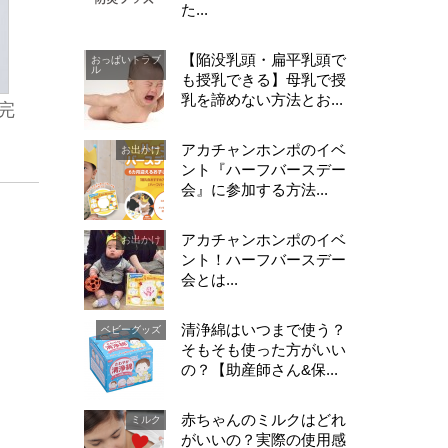
た...
【陥没乳頭・扁平乳頭で
おっぱいトラブ
ル
も授乳できる】母乳で授
乳を諦めない方法とお...
完
アカチャンホンポのイベ
お出かけ
ント『ハーフバースデー
会』に参加する方法...
アカチャンホンポのイベ
お出かけ
ント！ハーフバースデー
会とは...
清浄綿はいつまで使う？
ベビーグッズ
そもそも使った方がいい
の？【助産師さん&保...
赤ちゃんのミルクはどれ
ミルク
がいいの？実際の使用感