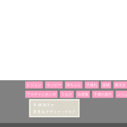
ピジョン
モッピー
赤ちゃん
子連れ
産後
夜泣き
アカチャンホンポ
ミルク
出産後
子連れ旅行
ぷっ