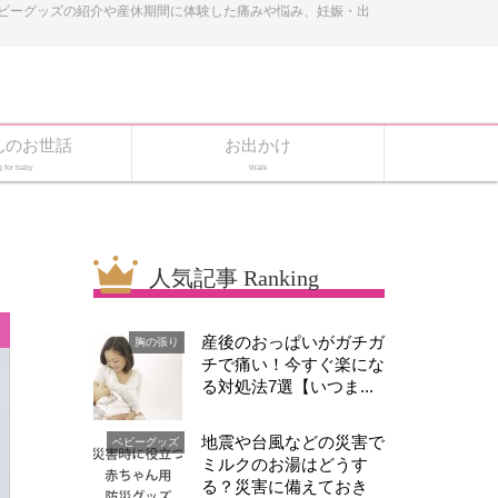
ベビーグッズの紹介や産休期間に体験した痛みや悩み、妊娠・出
んのお世話
お出かけ
g for baby
Walk
人気記事 Ranking
産後のおっぱいがガチガ
胸の張り
チで痛い！今すぐ楽にな
る対処法7選【いつま...
地震や台風などの災害で
ベビーグッズ
ミルクのお湯はどうす
る？災害に備えておき