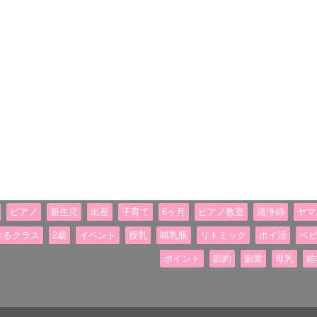
ピアノ
新生児
出産
子育て
6ヶ月
ピアノ教室
清浄綿
ヤマ
ぷるクラス
2歳
イベント
授乳
哺乳瓶
リトミック
ポイ活
ベ
ポイント
節約
副業
母乳
絵