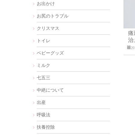
お出かけ
お尻のトラブル
クリスマス
痛
治
トイレ
2
ベビーグッズ
ミルク
七五三
中絶について
出産
呼吸法
扶養控除