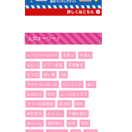
人気キーワード
ハーフバースデー
子育て
子連れ
おむつ
ピアノ教室
音楽教室
ポイ活
習い事
2歳
アカチャンホンポ
リトミック
旅行
お出かけ
出産
ぷっぷるクラス
ヤマハ音楽教室
清浄綿
節約
母乳育児
ピジョン
子連れ旅行
赤ちゃん
海外旅行
絵本
母乳