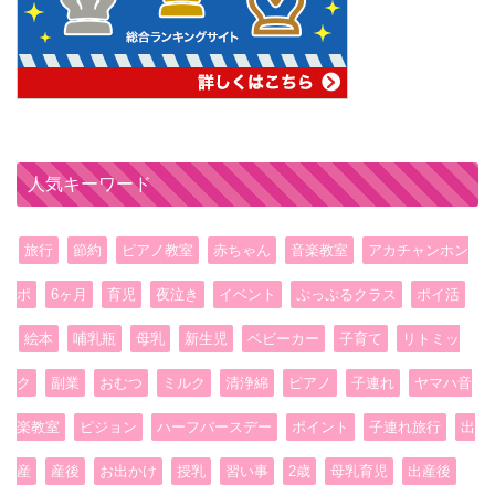
人気キーワード
旅行
節約
ピアノ教室
赤ちゃん
音楽教室
アカチャンホン
ポ
6ヶ月
育児
夜泣き
イベント
ぷっぷるクラス
ポイ活
絵本
哺乳瓶
母乳
新生児
ベビーカー
子育て
リトミッ
ク
副業
おむつ
ミルク
清浄綿
ピアノ
子連れ
ヤマハ音
楽教室
ピジョン
ハーフバースデー
ポイント
子連れ旅行
出
産
産後
お出かけ
授乳
習い事
2歳
母乳育児
出産後