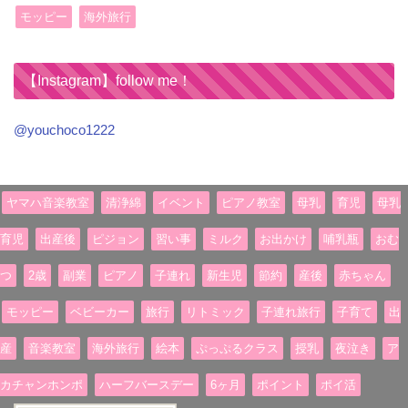
モッピー
海外旅行
【Instagram】follow me！
@youchoco1222
ヤマハ音楽教室
清浄綿
イベント
ピアノ教室
母乳
育児
母乳
育児
出産後
ピジョン
習い事
ミルク
お出かけ
哺乳瓶
おむ
つ
2歳
副業
ピアノ
子連れ
新生児
節約
産後
赤ちゃん
モッピー
ベビーカー
旅行
リトミック
子連れ旅行
子育て
出
産
音楽教室
海外旅行
絵本
ぷっぷるクラス
授乳
夜泣き
ア
カチャンホンポ
ハーフバースデー
6ヶ月
ポイント
ポイ活