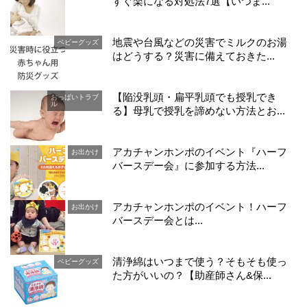
すぐ楽になる対処法7選【いつま...
地震や台風などの災害でミルクのお湯
ベビーグッズ
はどうする？災害に備えておきた...
【陥没乳頭・扁平乳頭でも授乳でき
おっぱいトラブ
ル
る】母乳で授乳を諦めない方法とお...
アカチャンホンポのイベント『ハーフ
お出かけ
バースデー会』に参加する方法...
アカチャンホンポのイベント！ハーフ
お出かけ
バースデー会とは...
清浄綿はいつまで使う？そもそも使っ
ベビーグッズ
た方がいいの？【助産師さん&保...