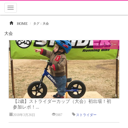
Toggle
navigation
HOME
タグ：大会
大会
ストライダー
【2歳】ストライダーカップ（大会）初出場！初
参加レポ！...
2018年3月26日
5987
ストライダー