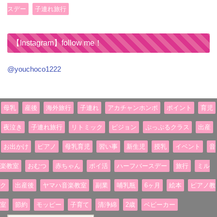
スデー
子連れ旅行
【Instagram】follow me！
@youchoco1222
母乳
産後
海外旅行
子連れ
アカチャンホンポ
ポイント
育児
夜泣き
子連れ旅行
リトミック
ピジョン
ぷっぷるクラス
出産
お出かけ
ピアノ
母乳育児
習い事
新生児
授乳
イベント
音
楽教室
おむつ
赤ちゃん
ポイ活
ハーフバースデー
旅行
ミル
ク
出産後
ヤマハ音楽教室
副業
哺乳瓶
6ヶ月
絵本
ピアノ教
室
節約
モッピー
子育て
清浄綿
2歳
ベビーカー