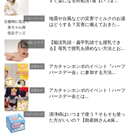
すぐ楽になる対処法7選【いつま...
地震や台風などの災害でミルクのお湯
ベビーグッズ
はどうする？災害に備えておきた...
【陥没乳頭・扁平乳頭でも授乳でき
おっぱいトラブ
ル
る】母乳で授乳を諦めない方法とお...
アカチャンホンポのイベント『ハーフ
お出かけ
バースデー会』に参加する方法...
アカチャンホンポのイベント！ハーフ
お出かけ
バースデー会とは...
清浄綿はいつまで使う？そもそも使っ
ベビーグッズ
た方がいいの？【助産師さん&保...