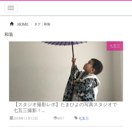
Toggle
navigation
HOME
タグ：和装
和装
七五三
【スタジオ撮影レポ】たまひよの写真スタジオで
七五三撮影！...
2018年11月12日
4917
七五三