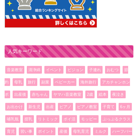
人気キーワード
音楽教室
清浄綿
イベント
ピジョン
子連れ
おむつ
節
約
母乳
旅行
副業
ベビーカー
海外旅行
アカチャンホン
ポ
出産後
赤ちゃん
ヤマハ音楽教室
2歳
絵本
夜泣き
お出かけ
新生児
出産
ピアノ
ピアノ教室
子育て
6ヶ月
哺乳瓶
授乳
リトミック
ポイ活
モッピー
ぷっぷるクラス
育児
習い事
ポイント
産後
母乳育児
ミルク
ハーフバー