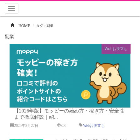
Toggle
navigation
HOME
タグ：副業
副業
Webお役立ち
【2026年版】モッピーの始め方・稼ぎ方・安全性
まで徹底解説｜紹...
2025年8月27日
856
Webお役立ち