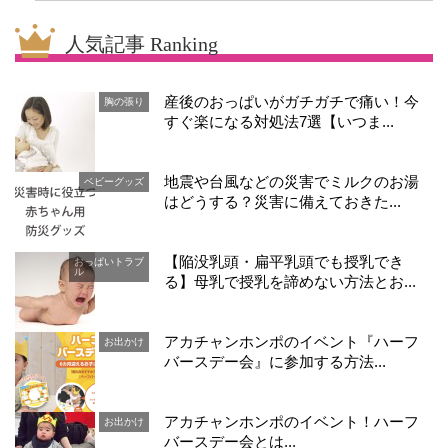
人気記事 Ranking
産後のおっぱいがガチガチで痛い！今
胸の張り
すぐ楽になる対処法7選【いつま...
地震や台風などの災害でミルクのお湯
ベビーグッズ
はどうする？災害に備えておきた...
【陥没乳頭・扁平乳頭でも授乳でき
おっぱいトラブ
ル
る】母乳で授乳を諦めない方法とお...
アカチャンホンポのイベント『ハーフ
お出かけ
バースデー会』に参加する方法...
アカチャンホンポのイベント！ハーフ
お出かけ
バースデー会とは...