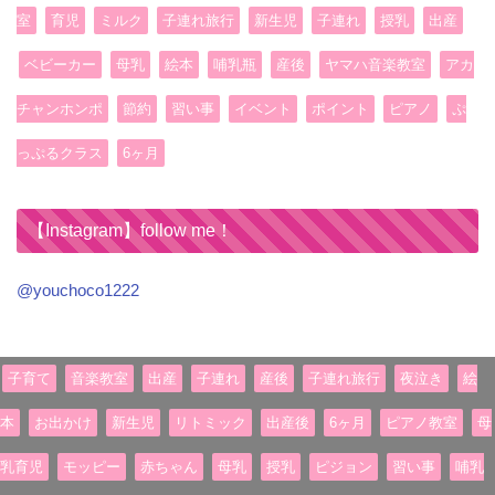
室
育児
ミルク
子連れ旅行
新生児
子連れ
授乳
出産
ベビーカー
母乳
絵本
哺乳瓶
産後
ヤマハ音楽教室
アカ
チャンホンポ
節約
習い事
イベント
ポイント
ピアノ
ぷ
っぷるクラス
6ヶ月
【Instagram】follow me！
@youchoco1222
子育て
音楽教室
出産
子連れ
産後
子連れ旅行
夜泣き
絵
本
お出かけ
新生児
リトミック
出産後
6ヶ月
ピアノ教室
母
乳育児
モッピー
赤ちゃん
母乳
授乳
ピジョン
習い事
哺乳