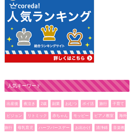
人気キーワード
出産後
夜泣き
2歳
副業
おむつ
ポイ活
旅行
子育て
ピジョン
リトミック
赤ちゃん
モッピー
ピアノ教室
海外
旅行
母乳育児
ハーフバースデー
お出かけ
清浄綿
音楽教