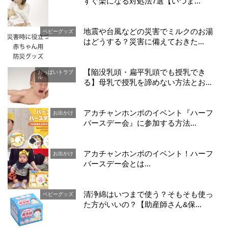
すぐ楽になる対処法7選【いつま...
地震や台風などの災害でミルクのお湯
ベビーグッズ
はどうする？災害に備えておきた...
【陥没乳頭・扁平乳頭でも授乳でき
おっぱいトラブ
ル
る】母乳で授乳を諦めない方法とお...
アカチャンホンポのイベント『ハーフ
お出かけ
バースデー会』に参加する方法...
アカチャンホンポのイベント！ハーフ
お出かけ
バースデー会とは...
清浄綿はいつまで使う？そもそも使っ
ベビーグッズ
た方がいいの？【助産師さん&保...