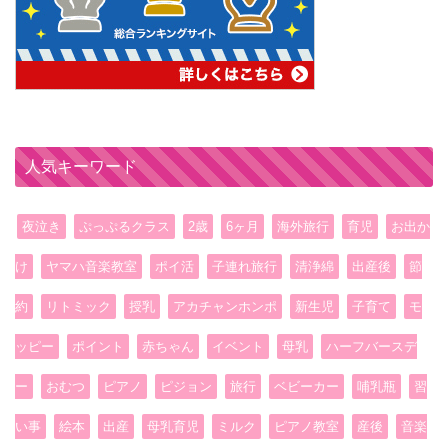
人気キーワード
夜泣き
ぷっぷるクラス
2歳
6ヶ月
海外旅行
育児
お出か
け
ヤマハ音楽教室
ポイ活
子連れ旅行
清浄綿
出産後
節
約
リトミック
授乳
アカチャンホンポ
新生児
子育て
モ
ッピー
ポイント
赤ちゃん
イベント
母乳
ハーフバースデ
ー
おむつ
ピアノ
ピジョン
旅行
ベビーカー
哺乳瓶
習
い事
絵本
出産
母乳育児
ミルク
ピアノ教室
産後
音楽