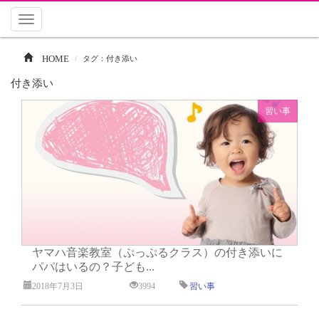
Toggle
navigation
HOME
タグ：付き添い
付き添い
習い事
ヤマハ音楽教室（ぷっぷるクラス）の付き添いに
パパはいるの？子ども...
2018年7月3日
3994
習い事