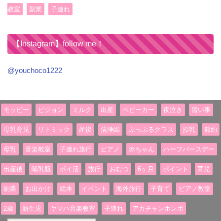
教室
副業
子連れ
【Instagram】follow me！
@youchoco1222
モッピー
ピジョン
ミルク
出産
ベビーカー
夜泣き
習い事
母乳育児
リトミック
産後
清浄綿
ぷっぷるクラス
授乳
節約
母乳
音楽教室
子連れ旅行
ピアノ
赤ちゃん
ハーフバースデー
出産後
哺乳瓶
ポイ活
旅行
おむつ
6ヶ月
ポイント
育児
副業
お出かけ
絵本
イベント
海外旅行
子育て
ピアノ教室
2歳
新生児
ヤマハ音楽教室
子連れ
アカチャンホンポ