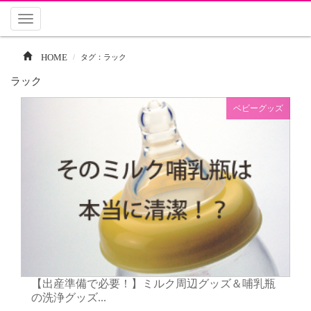
Toggle
navigation
HOME
タグ：ラック
ラック
ベビーグッズ
【出産準備で必要！】ミルク周辺グッズ＆哺乳瓶
の洗浄グッズ...