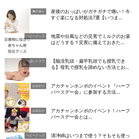
産後のおっぱいがガチガチで痛い！今
胸の張り
すぐ楽になる対処法7選【いつま...
地震や台風などの災害でミルクのお湯
ベビーグッズ
はどうする？災害に備えておきた...
【陥没乳頭・扁平乳頭でも授乳でき
おっぱいトラブ
ル
る】母乳で授乳を諦めない方法とお...
アカチャンホンポのイベント『ハーフ
お出かけ
バースデー会』に参加する方法...
アカチャンホンポのイベント！ハーフ
お出かけ
バースデー会とは...
清浄綿はいつまで使う？そもそも使っ
ベビーグッズ