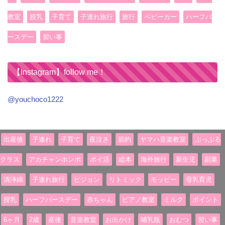
教室
授乳
子育て
子連れ旅行
旅行
ベビーカー
ハーフバ
ースデー
習い事
【Instagram】follow me！
@youchoco1222
出産後
子連れ
子育て
夜泣き
節約
ヤマハ音楽教室
ぷっぷる
クラス
アカチャンホンポ
ポイ活
絵本
海外旅行
新生児
副業
清浄綿
子連れ旅行
ピジョン
リトミック
モッピー
母乳育児
授乳
ハーフバースデー
赤ちゃん
ピアノ教室
ミルク
ポイント
6ヶ月
2歳
産後
音楽教室
お出かけ
哺乳瓶
おむつ
習い事