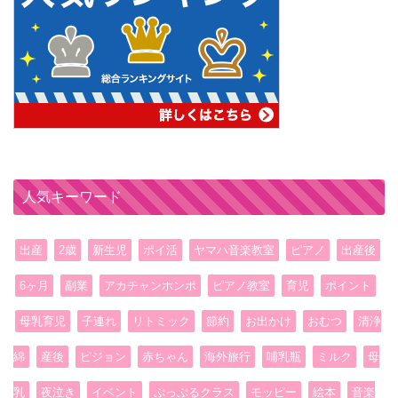
人気キーワード
出産
2歳
新生児
ポイ活
ヤマハ音楽教室
ピアノ
出産後
6ヶ月
副業
アカチャンホンポ
ピアノ教室
育児
ポイント
母乳育児
子連れ
リトミック
節約
お出かけ
おむつ
清浄
綿
産後
ピジョン
赤ちゃん
海外旅行
哺乳瓶
ミルク
母
乳
夜泣き
イベント
ぷっぷるクラス
モッピー
絵本
音楽