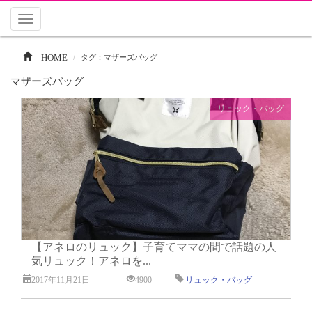
Toggle
navigation
HOME
タグ：マザーズバッグ
マザーズバッグ
リュック・バッグ
【アネロのリュック】子育てママの間で話題の人
気リュック！アネロを...
2017年11月21日
4900
リュック・バッグ