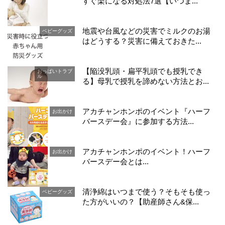
すぐ楽になる対処法7選【いつま...
地震や台風などの災害でミルクのお湯
ベビーグッズ
はどうする？災害に備えておきた...
【陥没乳頭・扁平乳頭でも授乳でき
おっぱいトラブ
ル
る】母乳で授乳を諦めない方法とお...
アカチャンホンポのイベント『ハーフ
お出かけ
バースデー会』に参加する方法...
アカチャンホンポのイベント！ハーフ
お出かけ
バースデー会とは...
清浄綿はいつまで使う？そもそも使っ
ベビーグッズ
た方がいいの？【助産師さん&保...