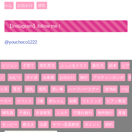
ゃん
お出かけ
授乳
【Instagram】follow me！
@youchoco1222
ピジョン
子育て
母乳育児
ぷっぷるクラス
新生児
絵本
ピア
ノ
おむつ
ポイ活
出産後
お出かけ
旅行
アカチャンホンポ
6
ヶ月
育児
授乳
母乳
習い事
ハーフバースデー
清浄綿
ベビ
ーカー
イベント
2歳
赤ちゃん
副業
リトミック
ピアノ教室
哺乳瓶
子連れ
音楽教室
ミルク
子連れ旅行
海外旅行
産後
モッピー
夜泣き
出産
ヤマハ音楽教室
ポイント
節約