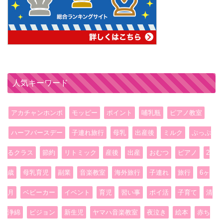
人気キーワード
アカチャンホンポ
モッピー
ポイント
哺乳瓶
ピアノ教室
ハーフバースデー
子連れ旅行
母乳
出産後
ミルク
ぷっぷ
るクラス
節約
リトミック
産後
出産
おむつ
ピアノ
2
歳
母乳育児
副業
音楽教室
海外旅行
子連れ
旅行
6ヶ
月
ベビーカー
イベント
育児
習い事
ポイ活
子育て
清
浄綿
ピジョン
新生児
ヤマハ音楽教室
夜泣き
絵本
赤ち