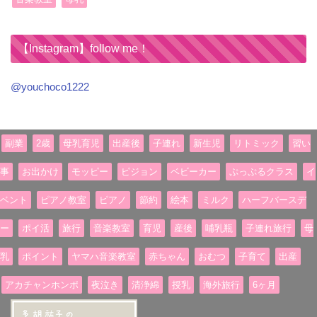
【Instagram】follow me！
@youchoco1222
副業
2歳
母乳育児
出産後
子連れ
新生児
リトミック
習い
事
お出かけ
モッピー
ピジョン
ベビーカー
ぷっぷるクラス
イ
ベント
ピアノ教室
ピアノ
節約
絵本
ミルク
ハーフバースデ
ー
ポイ活
旅行
音楽教室
育児
産後
哺乳瓶
子連れ旅行
母
乳
ポイント
ヤマハ音楽教室
赤ちゃん
おむつ
子育て
出産
アカチャンホンポ
夜泣き
清浄綿
授乳
海外旅行
6ヶ月