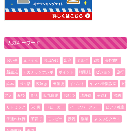
人気キーワード
習い事
赤ちゃん
お出かけ
出産
ミルク
2歳
海外旅行
新生児
アカチャンホンポ
ポイント
哺乳瓶
ピジョン
旅行
絵本
ポイ活
夜泣き
出産後
イベント
ヤマハ音楽教室
ピ
アノ
産後
育児
母乳育児
おむつ
清浄綿
子連れ
節約
リトミック
6ヶ月
ベビーカー
ハーフバースデー
ピアノ教室
子連れ旅行
子育て
モッピー
授乳
副業
ぷっぷるクラス
音楽教室
母乳