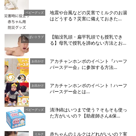
地震や台風などの災害でミルクのお湯
ベビーグッズ
はどうする？災害に備えておきた...
【陥没乳頭・扁平乳頭でも授乳でき
おっぱいトラブ
ル
る】母乳で授乳を諦めない方法とお...
アカチャンホンポのイベント『ハーフ
お出かけ
バースデー会』に参加する方法...
アカチャンホンポのイベント！ハーフ
お出かけ
バースデー会とは...
清浄綿はいつまで使う？そもそも使っ
ベビーグッズ
た方がいいの？【助産師さん&保...
赤ちゃんのミルクはどれがいいの？実
ミルク