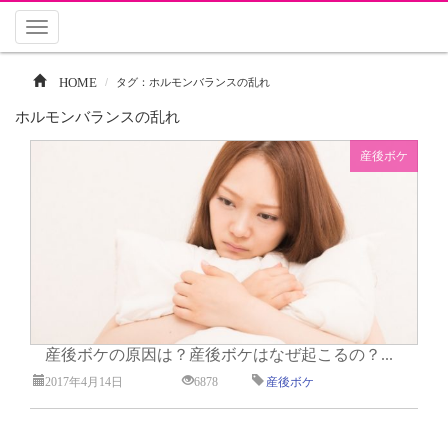
Toggle
navigation
HOME
タグ：ホルモンバランスの乱れ
ホルモンバランスの乱れ
産後ボケ
産後ボケの原因は？産後ボケはなぜ起こるの？...
2017年4月14日
6878
産後ボケ