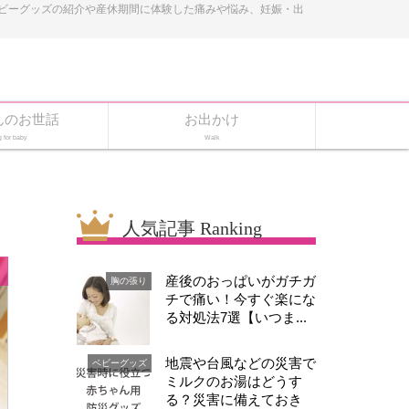
ベビーグッズの紹介や産休期間に体験した痛みや悩み、妊娠・出
んのお世話
お出かけ
g for baby
Walk
人気記事 Ranking
産後のおっぱいがガチガ
胸の張り
チで痛い！今すぐ楽にな
る対処法7選【いつま...
地震や台風などの災害で
ベビーグッズ
ミルクのお湯はどうす
る？災害に備えておき