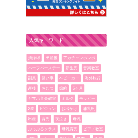
人気キーワード
清浄綿
出産後
アカチャンホンポ
ハーフバースデー
新生児
音楽教室
副業
習い事
ベビーカー
海外旅行
産後
おむつ
節約
6ヶ月
ヤマハ音楽教室
ミルク
モッピー
2歳
ピジョン
お出かけ
哺乳瓶
出産
育児
夜泣き
母乳
ぷっぷるクラス
母乳育児
ピアノ教室