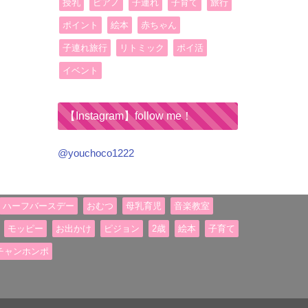
授乳
ピアノ
子連れ
子育て
旅行
ポイント
絵本
赤ちゃん
子連れ旅行
リトミック
ポイ活
イベント
【Instagram】follow me！
@youchoco1222
ハーフバースデー
おむつ
母乳育児
音楽教室
モッピー
お出かけ
ピジョン
2歳
絵本
子育て
チャンホンポ