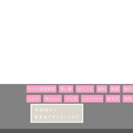
ヤマハ音楽教室
習い事
ポイント
節約
副業
旅行
ミルク
赤ちゃん
ポイ活
ベビーカー
新生児
母乳