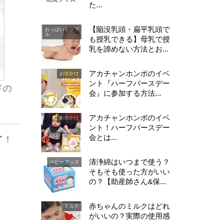
た...
【陥没乳頭・扁平乳頭で
おっぱいトラブ
ル
も授乳できる】母乳で授
乳を諦めない方法とお...
アカチャンホンポのイベ
お出かけ
ント『ハーフバースデー
ドの
会』に参加する方法...
アカチャンホンポのイベ
お出かけ
ント！ハーフバースデー
会とは...
了！
清浄綿はいつまで使う？
ベビーグッズ
そもそも使った方がいい
の？【助産師さん&保...
赤ちゃんのミルクはどれ
ミルク
がいいの？実際の使用感