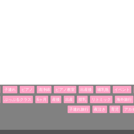
子連れ
ピアノ
清浄綿
ピアノ教室
出産後
哺乳瓶
イベント
ぷっぷるクラス
6ヶ月
産後
出産
授乳
リトミック
海外旅行
子連れ旅行
夜泣き
育児
アカ