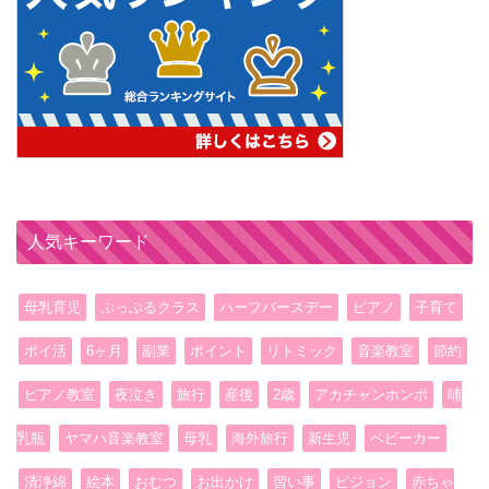
人気キーワード
母乳育児
ぷっぷるクラス
ハーフバースデー
ピアノ
子育て
ポイ活
6ヶ月
副業
ポイント
リトミック
音楽教室
節約
ピアノ教室
夜泣き
旅行
産後
2歳
アカチャンホンポ
哺
乳瓶
ヤマハ音楽教室
母乳
海外旅行
新生児
ベビーカー
清浄綿
絵本
おむつ
お出かけ
習い事
ピジョン
赤ちゃ