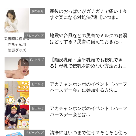
産後のおっぱいがガチガチで痛い！今
胸の張り
すぐ楽になる対処法7選【いつま...
地震や台風などの災害でミルクのお湯
ベビーグッズ
はどうする？災害に備えておきた...
【陥没乳頭・扁平乳頭でも授乳でき
おっぱいトラブ
ル
る】母乳で授乳を諦めない方法とお...
アカチャンホンポのイベント『ハーフ
お出かけ
バースデー会』に参加する方法...
アカチャンホンポのイベント！ハーフ
お出かけ
バースデー会とは...
清浄綿はいつまで使う？そもそも使っ
ベビーグッズ