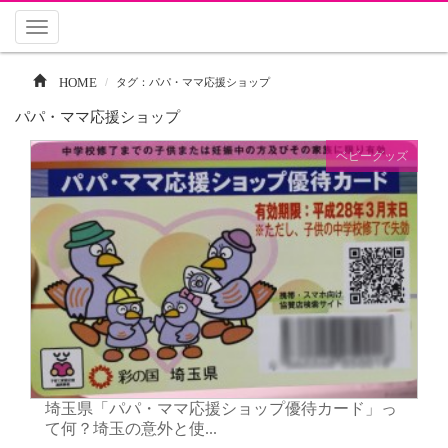
Toggle
navigation
HOME
タグ：パパ・ママ応援ショップ
パパ・ママ応援ショップ
ベビーグッズ
埼玉県「パパ・ママ応援ショップ優待カード」っ
て何？埼玉の意外と使...