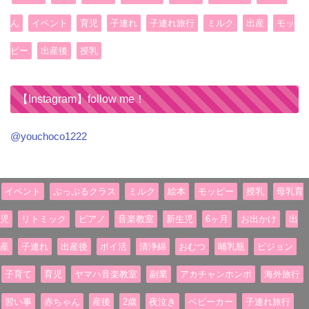
ん
イベント
育児
子連れ
子連れ旅行
ミルク
出産
モッ
ピー
出産後
授乳
【Instagram】follow me！
@youchoco1222
イベント
ぷっぷるクラス
ミルク
絵本
モッピー
授乳
母乳育
児
リトミック
ピアノ
音楽教室
新生児
6ヶ月
お出かけ
出
産
子連れ
出産後
ポイ活
清浄綿
おむつ
哺乳瓶
ピジョン
子育て
育児
ヤマハ音楽教室
副業
アカチャンホンポ
海外旅行
習い事
赤ちゃん
産後
2歳
夜泣き
ベビーカー
子連れ旅行