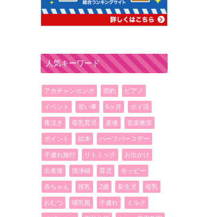
人気キーワード
アカチャンホンポ
節約
ピアノ
イベント
習い事
6ヶ月
ポイ活
夜泣き
母乳育児
産後
音楽教室
ポイント
絵本
ハーフバースデー
子連れ旅行
リトミック
お出かけ
出産後
清浄綿
育児
モッピー
赤ちゃん
授乳
2歳
新生児
母乳
おむつ
哺乳瓶
子連れ
ミルク