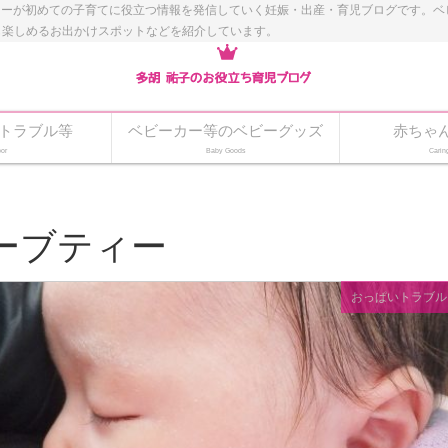
ナーが初めての子育てに役立つ情報を発信していく妊娠・出産・育児ブログです。
も楽しめるお出かけスポットなどを紹介しています。
トラブル等
ベビーカー等のベビーグッズ
赤ちゃ
or
Baby Goods
Carin
ーブティー
おっぱいトラブル