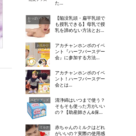
た...
【陥没乳頭・扁平乳頭で
おっぱいトラブ
ル
も授乳できる】母乳で授
乳を諦めない方法とお...
アカチャンホンポのイベ
お出かけ
ント『ハーフバースデー
会』に参加する方法...
アカチャンホンポのイベ
お出かけ
ント！ハーフバースデー
会とは...
清浄綿はいつまで使う？
ベビーグッズ
そもそも使った方がいい
の？【助産師さん&保...
赤ちゃんのミルクはどれ
ミルク
がいいの？実際の使用感