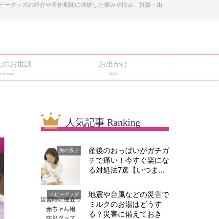
ベビーグッズの紹介や産休期間に体験した痛みや悩み、妊娠・出
んのお世話
お出かけ
g for baby
Walk
人気記事 Ranking
産後のおっぱいがガチガ
胸の張り
チで痛い！今すぐ楽にな
る対処法7選【いつま...
地震や台風などの災害で
ベビーグッズ
ミルクのお湯はどうす
る？災害に備えておき