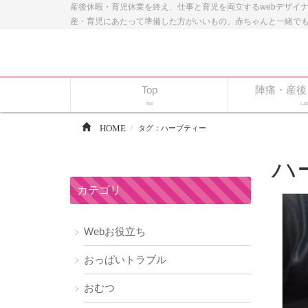
産後休暇・育児休業を終え、仕事と育児を両立するwebデザイ
産・育児にあたって準備した方がいいもの、赤ちゃんと一緒で
Top
陣痛・産後
Top
Lab
HOME
タグ：ハーブティー
ハ
カテゴリ
Webお役立ち
おっぱいトラブル
おむつ