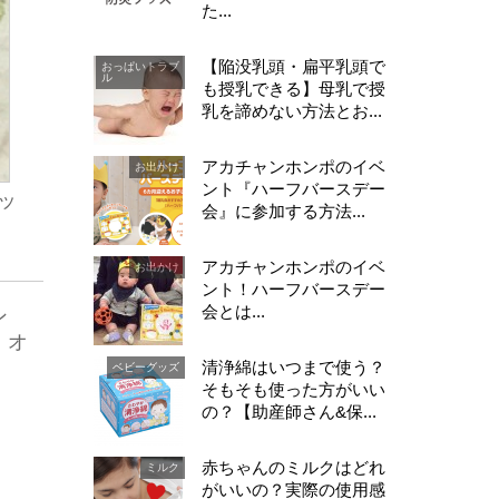
た...
【陥没乳頭・扁平乳頭で
おっぱいトラブ
ル
も授乳できる】母乳で授
乳を諦めない方法とお...
アカチャンホンポのイベ
お出かけ
ント『ハーフバースデー
ッ
会』に参加する方法...
アカチャンホンポのイベ
お出かけ
ント！ハーフバースデー
会とは...
ン
 オ
清浄綿はいつまで使う？
ベビーグッズ
そもそも使った方がいい
の？【助産師さん&保...
赤ちゃんのミルクはどれ
ミルク
がいいの？実際の使用感