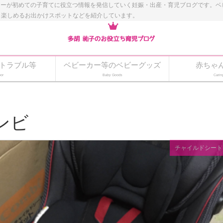
ナーが初めての子育てに役立つ情報を発信していく妊娠・出産・育児ブログです。
も楽しめるお出かけスポットなどを紹介しています。
トラブル等
ベビーカー等のベビーグッズ
赤ちゃ
or
Baby Goods
Carin
ンビ
チャイルドシート