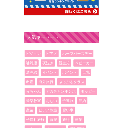
人気キーワード
ピジョン
ピアノ
ハーフバースデー
哺乳瓶
夜泣き
新生児
ベビーカー
清浄綿
イベント
ポイント
母乳
出産
海外旅行
ぷっぷるクラス
赤ちゃん
アカチャンホンポ
モッピー
音楽教室
おむつ
子連れ
節約
産後
ピアノ教室
習い事
子連れ旅行
育児
旅行
副業