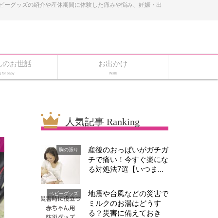
ベビーグッズの紹介や産休期間に体験した痛みや悩み、妊娠・出
んのお世話
お出かけ
g for baby
Walk
人気記事 Ranking
産後のおっぱいがガチガ
胸の張り
チで痛い！今すぐ楽にな
る対処法7選【いつま...
地震や台風などの災害で
ベビーグッズ
ミルクのお湯はどうす
る？災害に備えておき