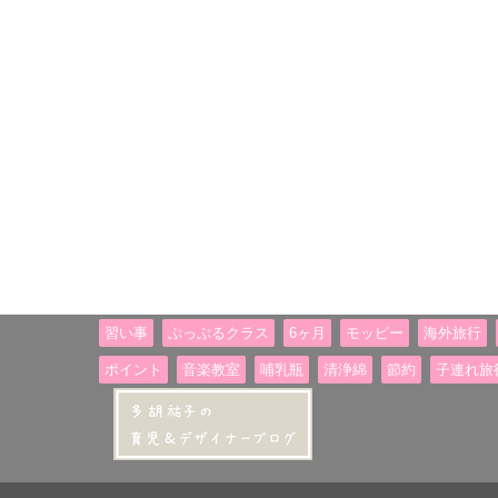
習い事
ぷっぷるクラス
6ヶ月
モッピー
海外旅行
ポイント
音楽教室
哺乳瓶
清浄綿
節約
子連れ旅