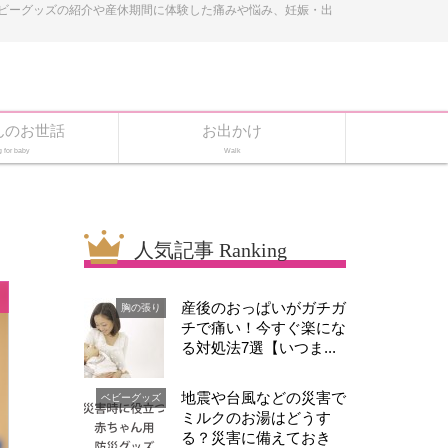
ベビーグッズの紹介や産休期間に体験した痛みや悩み、妊娠・出
んのお世話
お出かけ
g for baby
Walk
人気記事 Ranking
産後のおっぱいがガチガ
胸の張り
チで痛い！今すぐ楽にな
る対処法7選【いつま...
地震や台風などの災害で
ベビーグッズ
ミルクのお湯はどうす
る？災害に備えておき