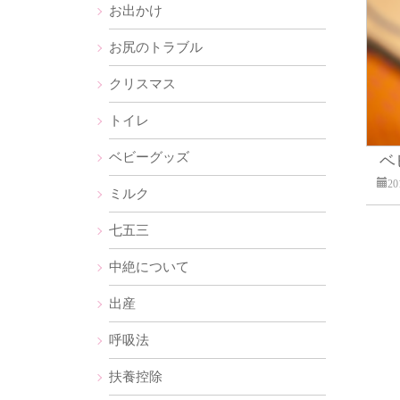
お出かけ
お尻のトラブル
クリスマス
トイレ
ベビーグッズ
ベ
2
ミルク
七五三
中絶について
出産
呼吸法
扶養控除