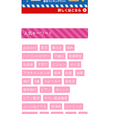
人気キーワード
お出かけ
育児
夜泣き
節約
ハーフバースデー
子連れ
音楽教室
出産後
子育て
ピジョン
ポイ活
アカチャンホンポ
絵本
出産
副業
旅行
2歳
ベビーカー
新生児
海外旅行
ピアノ
ポイント
ピアノ教室
ヤマハ音楽教室
ぷっぷるクラス
清浄綿
リトミック