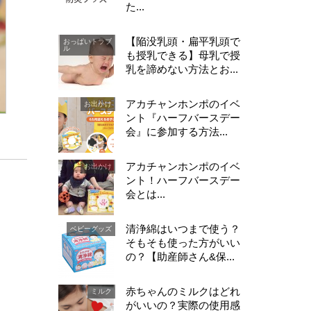
た...
【陥没乳頭・扁平乳頭で
おっぱいトラブ
ル
も授乳できる】母乳で授
乳を諦めない方法とお...
アカチャンホンポのイベ
お出かけ
ント『ハーフバースデー
会』に参加する方法...
アカチャンホンポのイベ
お出かけ
ント！ハーフバースデー
会とは...
清浄綿はいつまで使う？
ベビーグッズ
そもそも使った方がいい
の？【助産師さん&保...
赤ちゃんのミルクはどれ
ミルク
がいいの？実際の使用感