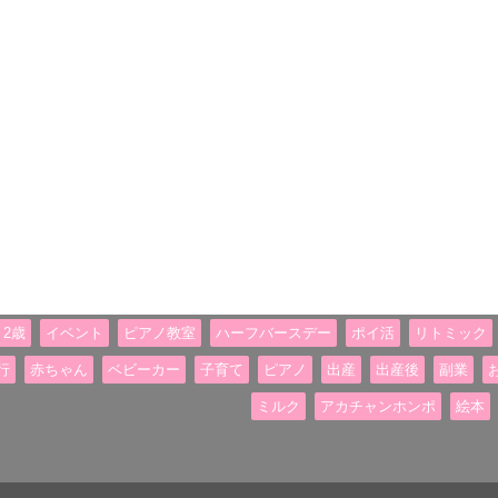
2歳
イベント
ピアノ教室
ハーフバースデー
ポイ活
リトミック
行
赤ちゃん
ベビーカー
子育て
ピアノ
出産
出産後
副業
ミルク
アカチャンホンポ
絵本