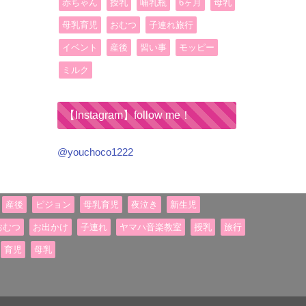
赤ちゃん
授乳
哺乳瓶
6ヶ月
母乳
母乳育児
おむつ
子連れ旅行
イベント
産後
習い事
モッピー
ミルク
【Instagram】follow me！
@youchoco1222
産後
ピジョン
母乳育児
夜泣き
新生児
おむつ
お出かけ
子連れ
ヤマハ音楽教室
授乳
旅行
育児
母乳