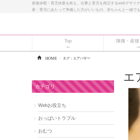
産後休暇・育児休業を終え、仕事と育児を両立するwebデザイ
産・育児にあたって準備した方がいいもの、赤ちゃんと一緒で
Top
陣痛・産後
Top
Lab
HOME
タグ：エアバギー
エ
カテゴリ
Webお役立ち
おっぱいトラブル
おむつ