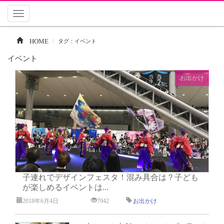
Toggle
navigation
HOME
タグ：イベント
イベント
お出かけ
子連れでデザインフェスタ！混み具合は？子ども
が楽しめるイベントは...
2018年6月4日
7942
お出かけ