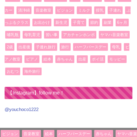
カー
清浄綿
音楽教室
ピジョン
ミルク
授乳
子連れ
ぷ
っぷるクラス
お出かけ
新生児
子育て
節約
副業
6ヶ月
哺乳瓶
母乳育児
習い事
アカチャンホンポ
ヤマハ音楽教室
2歳
出産後
子連れ旅行
旅行
ハーフバースデー
母乳
ピ
アノ教室
ピアノ
絵本
赤ちゃん
出産
ポイ活
モッピー
おむつ
海外旅行
【Instagram】follow me！
@youchoco1222
ピジョン
音楽教室
絵本
ハーフバースデー
赤ちゃん
ヤマハ音楽