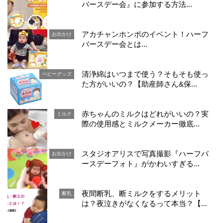
バースデー会』に参加する方法...
アカチャンホンポのイベント！ハーフ
お出かけ
バースデー会とは...
清浄綿はいつまで使う？そもそも使っ
ベビーグッズ
た方がいいの？【助産師さん&保...
赤ちゃんのミルクはどれがいいの？実
ミルク
際の使用感とミルクメーカー徹底...
スタジオアリスで写真撮影『ハーフバ
お出かけ
ースデーフォト』がかわいすぎる...
夜間断乳、断ミルクをするメリット
断乳
は？夜泣きがなくなるって本当？【...