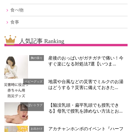
食べ物
食事
人気記事 Ranking
産後のおっぱいがガチガチで痛い！今
胸の張り
すぐ楽になる対処法7選【いつま...
地震や台風などの災害でミルクのお湯
ベビーグッズ
はどうする？災害に備えておきた...
【陥没乳頭・扁平乳頭でも授乳でき
おっぱいトラブ
ル
る】母乳で授乳を諦めない方法とお...
アカチャンホンポのイベント『ハーフ
お出かけ