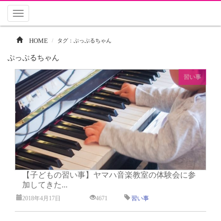
Toggle
navigation
HOME
タグ：ぷっぷるちゃん
ぷっぷるちゃん
習い事
【子どもの習い事】ヤマハ音楽教室の体験会に参
加してきた...
2018年4月17日
4671
習い事