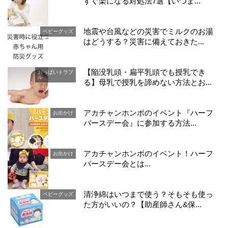
すぐ楽になる対処法7選【いつま...
地震や台風などの災害でミルクのお湯
ベビーグッズ
はどうする？災害に備えておきた...
【陥没乳頭・扁平乳頭でも授乳でき
おっぱいトラブ
ル
る】母乳で授乳を諦めない方法とお...
アカチャンホンポのイベント『ハーフ
お出かけ
バースデー会』に参加する方法...
アカチャンホンポのイベント！ハーフ
お出かけ
バースデー会とは...
清浄綿はいつまで使う？そもそも使っ
ベビーグッズ
た方がいいの？【助産師さん&保...