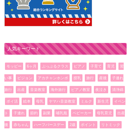
人気キーワード
モッピー
6ヶ月
ぷっぷるクラス
ピアノ
子育て
育児
習
い事
ピジョン
アカチャンホンポ
授乳
旅行
産後
子連れ
旅行
出産
音楽教室
海外旅行
ピアノ教室
夜泣き
清浄綿
ポイ活
絵本
母乳
ヤマハ音楽教室
ミルク
新生児
イベン
ト
子連れ
節約
副業
哺乳瓶
ベビーカー
母乳育児
出産
後
赤ちゃん
ハーフバースデー
2歳
ポイント
リトミック