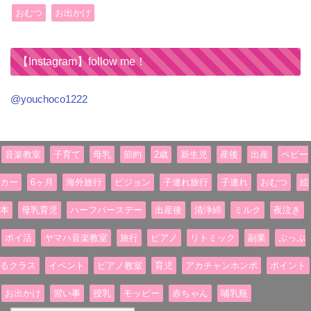
おむつ
お出かけ
【Instagram】follow me！
@youchoco1222
音楽教室
子育て
母乳
節約
2歳
新生児
産後
出産
ベビー
カー
6ヶ月
海外旅行
ピジョン
子連れ旅行
子連れ
おむつ
絵
本
母乳育児
ハーフバースデー
出産後
清浄綿
ミルク
夜泣き
ポイ活
ヤマハ音楽教室
旅行
ピアノ
リトミック
副業
ぷっぷ
るクラス
イベント
ピアノ教室
育児
アカチャンホンポ
ポイント
お出かけ
習い事
授乳
モッピー
赤ちゃん
哺乳瓶