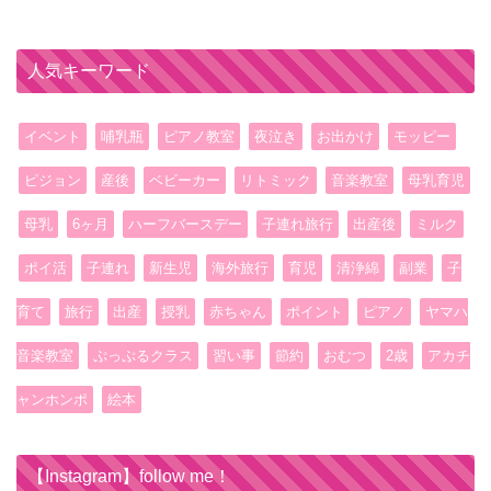
人気キーワード
イベント
哺乳瓶
ピアノ教室
夜泣き
お出かけ
モッピー
ピジョン
産後
ベビーカー
リトミック
音楽教室
母乳育児
母乳
6ヶ月
ハーフバースデー
子連れ旅行
出産後
ミルク
ポイ活
子連れ
新生児
海外旅行
育児
清浄綿
副業
子
育て
旅行
出産
授乳
赤ちゃん
ポイント
ピアノ
ヤマハ
音楽教室
ぷっぷるクラス
習い事
節約
おむつ
2歳
アカチ
ャンホンポ
絵本
【Instagram】follow me！