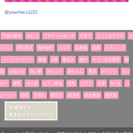
@youchoco1222
子連れ旅行
おむつ
アカチャンホンポ
子育て
ぷっぷるクラス
ピ
ジョン
母乳育児
海外旅行
ミルク
出産後
出産
リトミック
ハーフバースデー
産後
2歳
夜泣き
旅行
ヤマハ音楽教室
副
業
お出かけ
習い事
ポイント
赤ちゃん
育児
イベント
モッ
ピー
授乳
ポイ活
ピアノ教室
母乳
ピアノ
絵本
6ヶ月
ベ
ビーカー
節約
子連れ
新生児
清浄綿
音楽教室
哺乳瓶