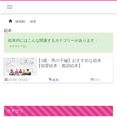
Toggle
navigation
HOME
絵本
絵本
絵本内にはこんな関連するカテゴリーがあります：
カテゴリーなし
【3歳・男の子編】おすすめな絵本
【知育絵本・教訓絵本】
2019年7月18日
絵本
4353
カテゴリ