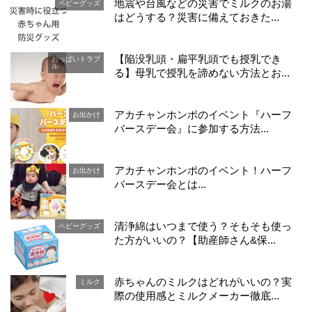
地震や台風などの災害でミルクのお湯
ベビーグッズ
はどうする？災害に備えておきた...
【陥没乳頭・扁平乳頭でも授乳でき
おっぱいトラブ
ル
る】母乳で授乳を諦めない方法とお...
アカチャンホンポのイベント『ハーフ
お出かけ
バースデー会』に参加する方法...
アカチャンホンポのイベント！ハーフ
お出かけ
バースデー会とは...
清浄綿はいつまで使う？そもそも使っ
ベビーグッズ
た方がいいの？【助産師さん&保...
赤ちゃんのミルクはどれがいいの？実
ミルク
際の使用感とミルクメーカー徹底...