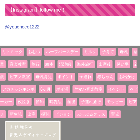
【Instagram】follow me！
@youchoco1222
リトミック
おむつ
ハーフバースデー
ミルク
子育て
母乳
副
業
音楽教室
旅行
絵本
清浄綿
海外旅行
出産後
習い事
2
歳
ピアノ教室
母乳育児
ポイント
子連れ
赤ちゃん
お出かけ
アカチャンホンポ
6ヶ月
ポイ活
ヤマハ音楽教室
イベント
ベビ
ーカー
夜泣き
節約
哺乳瓶
産後
子連れ旅行
モッピー
ピア
ノ
新生児
出産
授乳
ピジョン
ぷっぷるクラス
育児