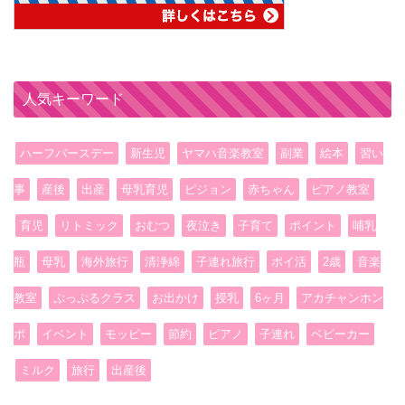
人気キーワード
ハーフバースデー
新生児
ヤマハ音楽教室
副業
絵本
習い
事
産後
出産
母乳育児
ピジョン
赤ちゃん
ピアノ教室
育児
リトミック
おむつ
夜泣き
子育て
ポイント
哺乳
瓶
母乳
海外旅行
清浄綿
子連れ旅行
ポイ活
2歳
音楽
教室
ぷっぷるクラス
お出かけ
授乳
6ヶ月
アカチャンホン
ポ
イベント
モッピー
節約
ピアノ
子連れ
ベビーカー
ミルク
旅行
出産後